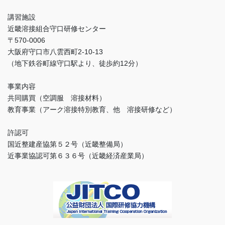
講習施設
近畿溶接組合守口研修センター
〒570-0006
大阪府守口市八雲西町2-10-13
（地下鉄谷町線守口駅より、徒歩約12分）
事業内容
共同購買（空調服 溶接材料）
教育事業（アーク溶接特別教育、他 溶接研修など）
許認可
国近整建産協第５２号（近畿整備局）
近事業協認可第６３６号（近畿経済産業局）