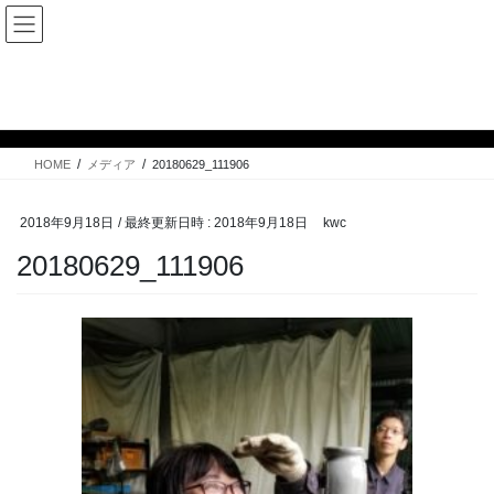
コ
ナ
ン
ビ
テ
ゲ
ン
ー
メディア
ツ
シ
へ
ョ
ス
ン
HOME
メディア
20180629_111906
キ
に
ッ
移
プ
動
2018年9月18日
/ 最終更新日時 :
2018年9月18日
kwc
20180629_111906