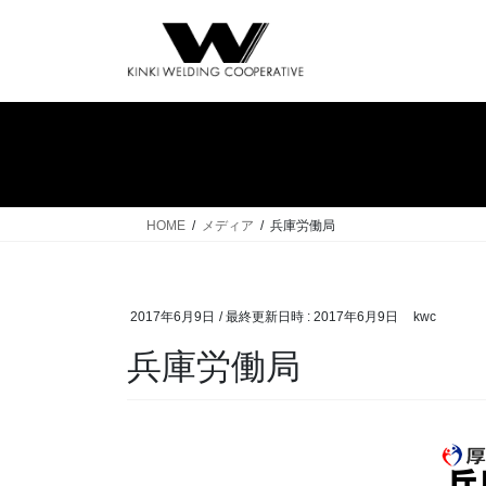
コ
ナ
ン
ビ
テ
ゲ
ン
ー
ツ
シ
へ
ョ
ス
ン
キ
に
ッ
移
HOME
メディア
兵庫労働局
プ
動
2017年6月9日
/ 最終更新日時 :
2017年6月9日
kwc
兵庫労働局