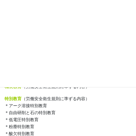
技能講習
＊ガス溶接技能講習（大阪府および兵庫県にて、労働局許可取得
済）
大阪労働局 登録番号 第138号
登録年月日 平成25年11月20日
登録更新年月日 平成30年11月20日
有効期限 平成35年11月19日（有効期限
は平成35年以降も更新予定）
＊足場の組立等作業主任者技能講習（大阪府にて、労働局認可取
得済）
職長教育
（労働安全衛生規則に準ずる内容）
特別教育
（労働安全衛生規則に準ずる内容）
＊アーク溶接特別教育
＊自由研削と石の特別教育
＊低電圧特別教育
＊粉塵特別教育
＊酸欠特別教育