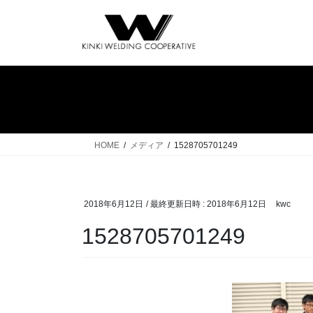
コ
ナ
ン
ビ
テ
ゲ
ン
ー
ツ
シ
へ
ョ
ス
ン
キ
に
ッ
移
HOME
メディア
1528705701249
プ
動
2018年6月12日
/ 最終更新日時 :
2018年6月12日
kwc
1528705701249