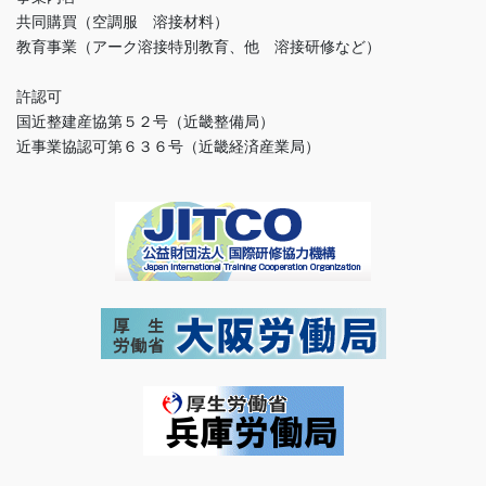
共同購買（空調服 溶接材料）
教育事業（アーク溶接特別教育、他 溶接研修など）
許認可
国近整建産協第５２号（近畿整備局）
近事業協認可第６３６号（近畿経済産業局）