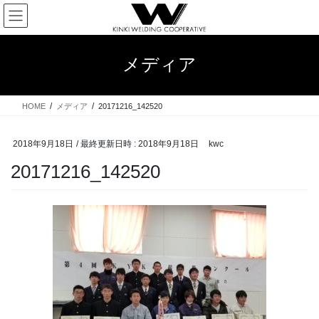
コ
ナ
ン
ビ
テ
ゲ
ン
ー
メディア
ツ
シ
へ
ョ
ス
ン
HOME
メディア
20171216_142520
キ
に
ッ
移
プ
動
2018年9月18日
/ 最終更新日時 :
2018年9月18日
kwc
20171216_142520