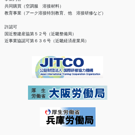
共同購買（空調服 溶接材料）
教育事業（アーク溶接特別教育、他 溶接研修など）
許認可
国近整建産協第５２号（近畿整備局）
近事業協認可第６３６号（近畿経済産業局）