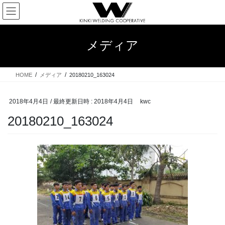
コ
ナ
ン
ビ
テ
ゲ
ン
ー
メディア
ツ
シ
へ
ョ
ス
ン
HOME
メディア
20180210_163024
キ
に
ッ
移
プ
動
2018年4月4日
/ 最終更新日時 :
2018年4月4日
kwc
20180210_163024