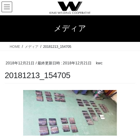
コ
ナ
ン
ビ
テ
ゲ
ン
ー
メディア
ツ
シ
へ
ョ
ス
ン
HOME
メディア
20181213_154705
キ
に
ッ
移
プ
動
2018年12月21日
/ 最終更新日時 :
2018年12月21日
kwc
20181213_154705