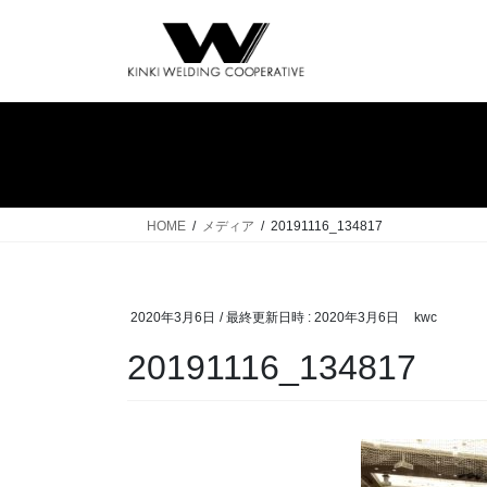
コ
ナ
ン
ビ
テ
ゲ
ン
ー
ツ
シ
へ
ョ
ス
ン
キ
に
ッ
移
HOME
メディア
20191116_134817
プ
動
2020年3月6日
/ 最終更新日時 :
2020年3月6日
kwc
20191116_134817