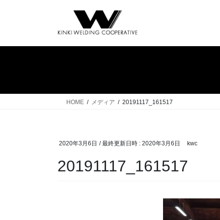
コ
ナ
ン
ビ
テ
ゲ
ン
ー
ツ
シ
へ
ョ
ス
ン
キ
に
ッ
移
HOME
メディア
20191117_161517
プ
動
2020年3月6日
/ 最終更新日時 :
2020年3月6日
kwc
20191117_161517