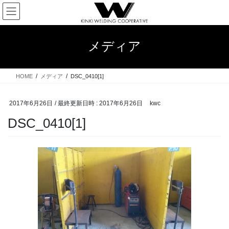
コ
ナ
ン
ビ
テ
ゲ
ン
ー
メディア
ツ
シ
へ
ョ
ス
ン
HOME
メディア
DSC_0410[1]
キ
に
ッ
移
プ
動
2017年6月26日
/ 最終更新日時 :
2017年6月26日
kwc
DSC_0410[1]