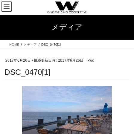
コ
ナ
ン
ビ
テ
ゲ
ン
ー
メディア
ツ
シ
へ
ョ
ス
ン
HOME
メディア
DSC_0470[1]
キ
に
ッ
移
プ
動
2017年6月26日
/ 最終更新日時 :
2017年6月26日
kwc
DSC_0470[1]