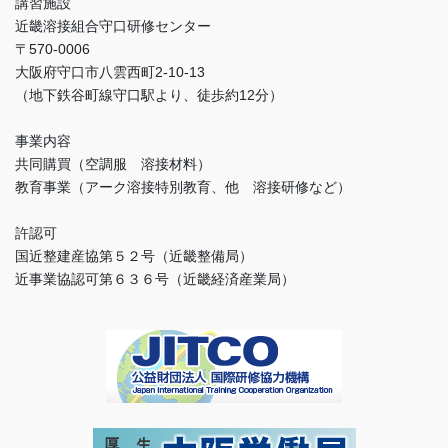
講習施設
近畿溶接組合守口研修センター
〒570-0006
大阪府守口市八雲西町2-10-13
（地下鉄谷町線守口駅より、徒歩約12分）
事業内容
共同購買（空調服 溶接材料）
教育事業（アーク溶接特別教育、他 溶接研修など）
許認可
国近整建産協第５２号（近畿整備局）
近事業協認可第６３６号（近畿経済産業局）