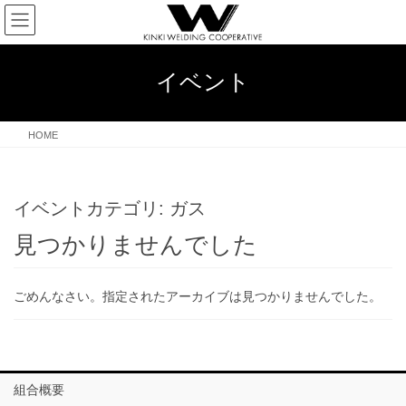
コ
ナ
ン
ビ
テ
ゲ
ン
ー
イベント
ツ
シ
へ
ョ
ス
ン
HOME
キ
に
ッ
移
プ
動
イベントカテゴリ:
ガス
見つかりませんでした
ごめんなさい。指定されたアーカイブは見つかりませんでした。
組合概要