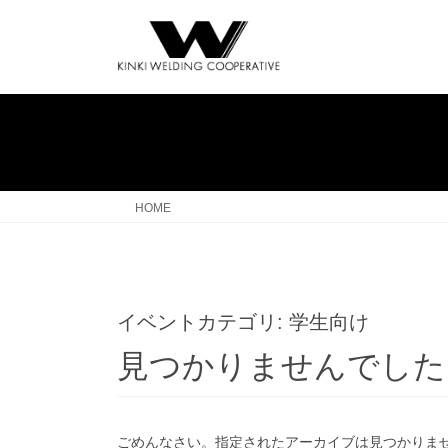
コ
ナ
ン
ビ
テ
ゲ
ン
ー
ツ
シ
へ
ョ
ス
ン
キ
に
ッ
移
HOME
プ
動
イベントカテゴリ:
学生向け
見つかりませんでした
ごめんなさい。指定されたアーカイブは見つかりま