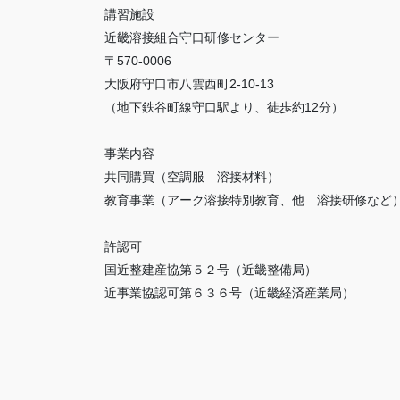
講習施設
近畿溶接組合守口研修センター
〒570-0006
大阪府守口市八雲西町2-10-13
（地下鉄谷町線守口駅より、徒歩約12分）
事業内容
共同購買（空調服 溶接材料）
教育事業（アーク溶接特別教育、他 溶接研修など
許認可
国近整建産協第５２号（近畿整備局）
近事業協認可第６３６号（近畿経済産業局）