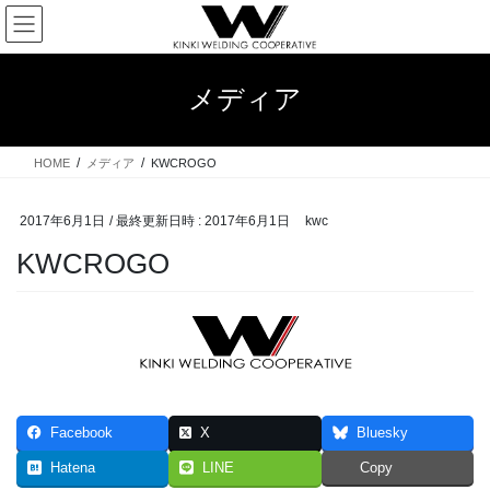
コ
ナ
ン
ビ
テ
ゲ
ン
ー
メディア
ツ
シ
へ
ョ
ス
ン
HOME
メディア
KWCROGO
キ
に
ッ
移
プ
動
2017年6月1日
/ 最終更新日時 :
2017年6月1日
kwc
KWCROGO
Facebook
X
Bluesky
Hatena
LINE
Copy