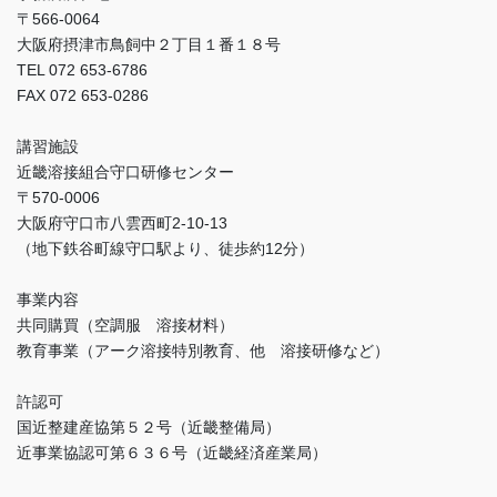
〒566-0064
大阪府摂津市鳥飼中２丁目１番１８号
TEL 072 653-6786
FAX 072 653-0286
講習施設
近畿溶接組合守口研修センター
〒570-0006
大阪府守口市八雲西町2-10-13
（地下鉄谷町線守口駅より、徒歩約12分）
事業内容
共同購買（空調服 溶接材料）
教育事業（アーク溶接特別教育、他 溶接研修など）
許認可
国近整建産協第５２号（近畿整備局）
近事業協認可第６３６号（近畿経済産業局）