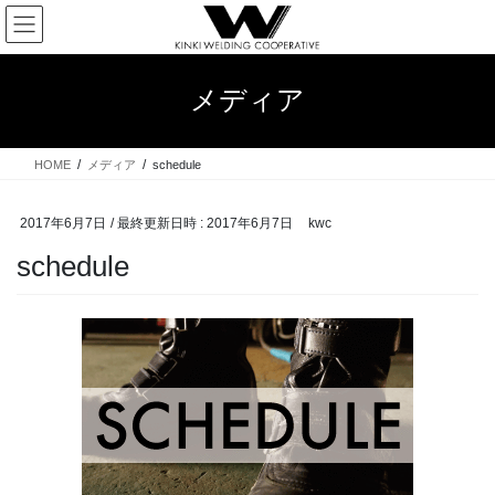
コ
ナ
ン
ビ
テ
ゲ
ン
ー
メディア
ツ
シ
へ
ョ
ス
ン
HOME
メディア
schedule
キ
に
ッ
移
プ
動
2017年6月7日
/ 最終更新日時 :
2017年6月7日
kwc
schedule