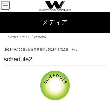
コ
ナ
ン
ビ
テ
ゲ
ン
ー
メディア
ツ
シ
へ
ョ
ス
ン
HOME
メディア
schedule2
キ
に
ッ
移
プ
動
2018年9月20日
/ 最終更新日時 :
2018年9月20日
kwc
schedule2