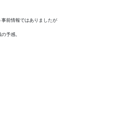
う事前情報ではありましたが
戦の予感。
。