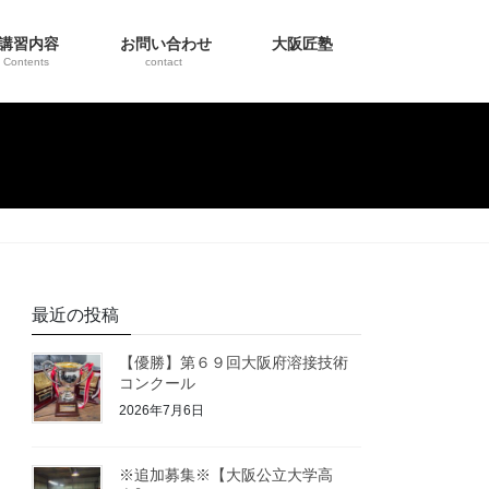
講習内容
お問い合わせ
大阪匠塾
Contents
contact
最近の投稿
【優勝】第６９回大阪府溶接技術
コンクール
2026年7月6日
※追加募集※【大阪公立大学高