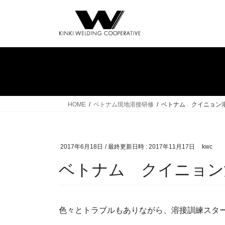
コ
ナ
ン
ビ
テ
ゲ
ン
ー
ツ
シ
へ
ョ
ス
ン
キ
に
ッ
移
HOME
ベトナム現地溶接研修
ベトナム クイニョン溶接
プ
動
2017年6月18日
/ 最終更新日時 :
2017年11月17日
kwc
ベトナム クイニョン溶接
色々とトラブルもありながら、溶接訓練スタ