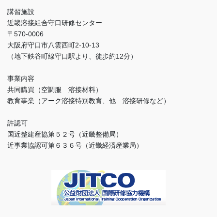
講習施設
近畿溶接組合守口研修センター
〒570-0006
大阪府守口市八雲西町2-10-13
（地下鉄谷町線守口駅より、徒歩約12分）
事業内容
共同購買（空調服 溶接材料）
教育事業（アーク溶接特別教育、他 溶接研修など）
許認可
国近整建産協第５２号（近畿整備局）
近事業協認可第６３６号（近畿経済産業局）