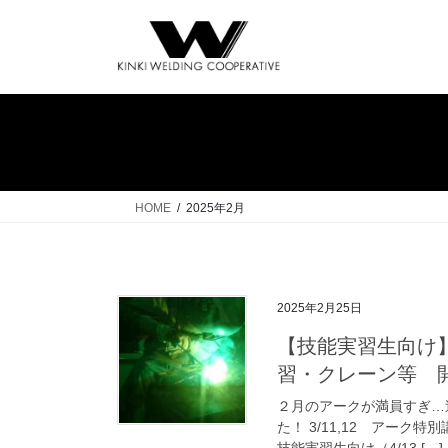
コ
ナ
ン
ビ
テ
ゲ
ン
ー
ツ
シ
へ
ョ
ス
ン
キ
に
ッ
移
HOME
2025年2月
プ
動
2025年2月25日
【技能実習生向け】
習・クレーン等 
２月のアークが満員すぎ…
た！ 3/11,12 アーク特
技能実習生向け（4/13 […]