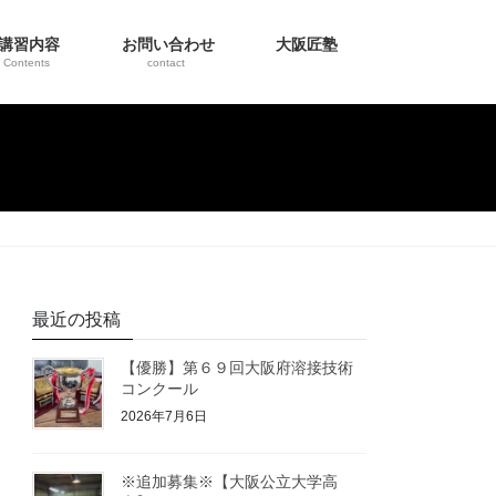
講習内容
お問い合わせ
大阪匠塾
Contents
contact
最近の投稿
【優勝】第６９回大阪府溶接技術
コンクール
2026年7月6日
※追加募集※【大阪公立大学高