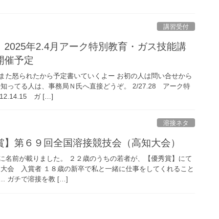
講習受付
2025年2.4月アーク特別教育・ガス技能講
開催予定
また怒られたから予定書いていくよー お初の人は問い合せから
知ってる人は、事務局Ｎ氏へ直接どうぞ。 2/27.28 アーク特
14.15 ガ […]
溶接ネタ
賞】第６９回全国溶接競技会（高知大会）
に名前が載りました。 ２２歳のうちの若者が、【優秀賞】にて
知大会 入賞者 １８歳の新卒で私と一緒に仕事をしてくれること
 ガチで溶接を教 […]