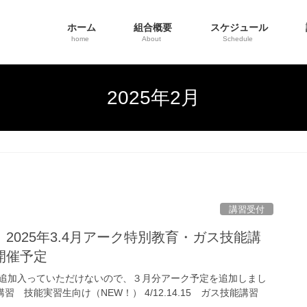
ホーム
組合概要
スケジュール
home
About
Schedule
2025年2月
講習受付
2025年3.4月アーク特別教育・ガス技能講
開催予定
追加入っていただけないので、３月分アーク予定を追加しまし
別講習 技能実習生向け（NEW！） 4/12.14.15 ガス技能講習