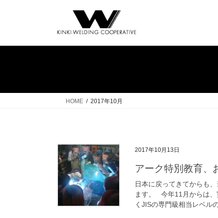
コ
ナ
ン
ビ
テ
ゲ
ン
ー
ツ
シ
へ
ョ
ス
ン
キ
に
ッ
移
HOME
2017年10月
プ
動
2017年10月13日
アーク特別教育、
日本に戻ってきてからも、
ます。 今年11月からは、
くJISの専門級相当レベルの