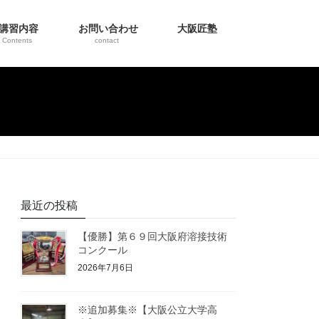
講習内容
お問い合わせ
大阪匠塾
Contents
contact
最近の投稿
【優勝】第６９回大阪府溶接技術
コンクール
2026年7月6日
※追加募集※【大阪公立大学高