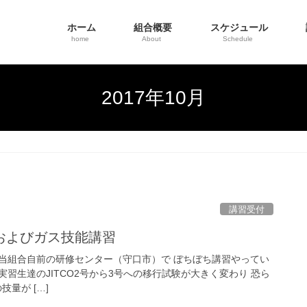
ホーム
組合概要
スケジュール
home
About
Schedule
2017年10月
講習受付
およびガス技能講習
当組合自前の研修センター（守口市）で ぼちぼち講習やってい
実習生達のJITCO2号から3号への移行試験が大きく変わり 恐ら
技量が […]