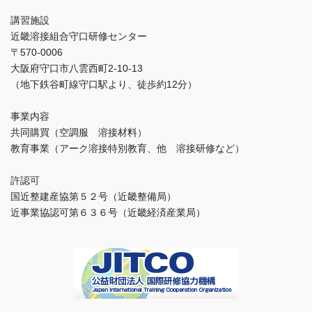
講習施設
近畿溶接組合守口研修センター
〒570-0006
大阪府守口市八雲西町2-10-13
（地下鉄谷町線守口駅より、徒歩約12分）
事業内容
共同購買（空調服 溶接材料）
教育事業（アーク溶接特別教育、他 溶接研修など）
許認可
国近整建産協第５２号（近畿整備局）
近事業協認可第６３６号（近畿経済産業局）