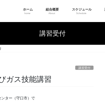
ホーム
組合概要
スケジュール
home
About
Schedule
講習受付
習
講習受付
びガス技能講習
センター（守口市）で