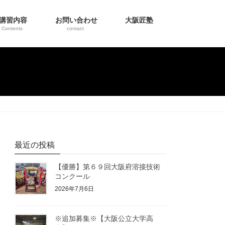
講習内容
お問い合わせ
大阪匠塾
Contents
contact
最近の投稿
【優勝】第６９回大阪府溶接技術
コンクール
2026年7月6日
※追加募集※【大阪公立大学高