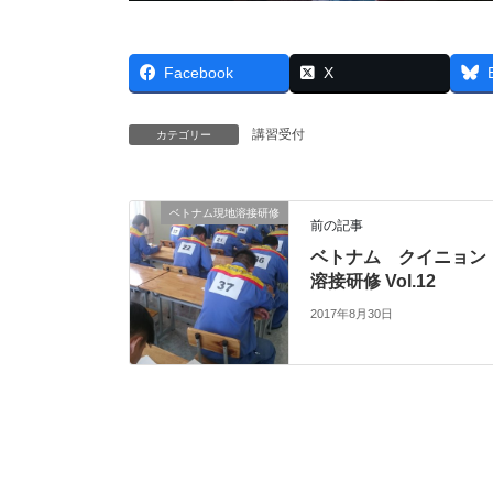
Facebook
X
講習受付
カテゴリー
ベトナム現地溶接研修
前の記事
ベトナム クイニョン
溶接研修 Vol.12
2017年8月30日