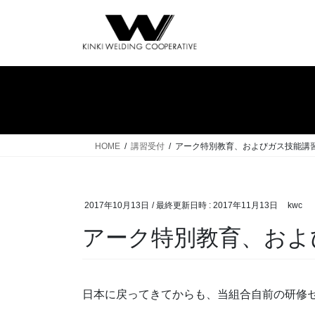
コ
ナ
ン
ビ
テ
ゲ
ン
ー
ツ
シ
へ
ョ
ス
ン
キ
に
ッ
移
HOME
講習受付
アーク特別教育、およびガス技能講
プ
動
2017年10月13日
/ 最終更新日時 :
2017年11月13日
kwc
アーク特別教育、およ
日本に戻ってきてからも、当組合自前の研修