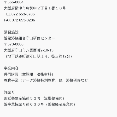
〒566-0064
大阪府摂津市鳥飼中２丁目１番１８号
TEL 072 653-6786
FAX 072 653-0286
講習施設
近畿溶接組合守口研修センター
〒570-0006
大阪府守口市八雲西町2-10-13
（地下鉄谷町線守口駅より、徒歩約12分）
事業内容
共同購買（空調服 溶接材料）
教育事業（アーク溶接特別教育、他 溶接研修など）
許認可
国近整建産協第５２号（近畿整備局）
近事業協認可第６３６号（近畿経済産業局）