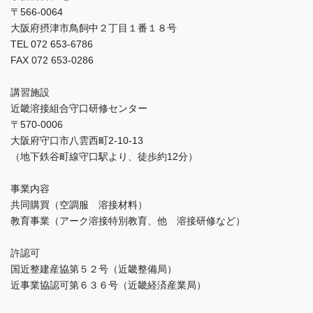
〒566-0064
大阪府摂津市鳥飼中２丁目１番１８号
TEL 072 653-6786
FAX 072 653-0286
講習施設
近畿溶接組合守口研修センター
〒570-0006
大阪府守口市八雲西町2-10-13
（地下鉄谷町線守口駅より、徒歩約12分）
事業内容
共同購買（空調服 溶接材料）
教育事業（アーク溶接特別教育、他 溶接研修など）
許認可
国近整建産協第５２号（近畿整備局）
近事業協認可第６３６号（近畿経済産業局）