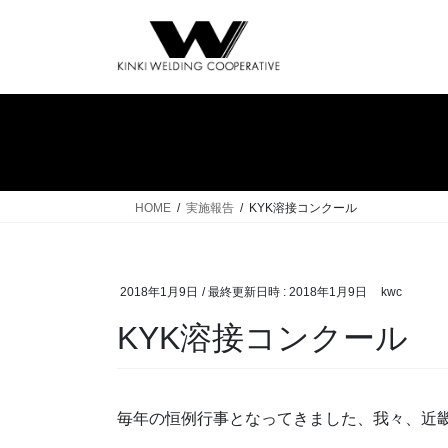
コ
ナ
ン
ビ
テ
ゲ
ン
ー
ツ
シ
へ
ョ
ス
ン
キ
に
ッ
移
HOME
実施報告
KYK溶接コンクール
プ
動
2018年1月9日
/ 最終更新日時 :
2018年1月9日
kwc
KYK溶接コンクール
毎年の恒例行事となってきました、我々、近