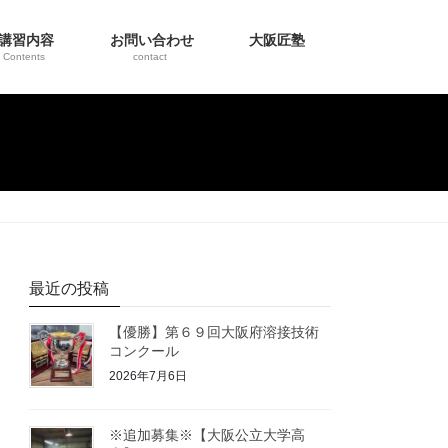
講習内容
お問い合わせ
大阪匠塾
Contents
contact
最近の投稿
【優勝】第６９回大阪府溶接技術
コンクール
2026年7月6日
※追加募集※【大阪公立大学高