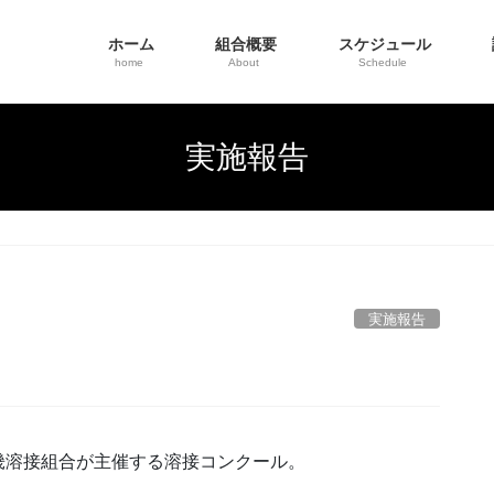
ホーム
組合概要
スケジュール
home
About
Schedule
実施報告
実施報告
畿溶接組合が主催する溶接コンクール。