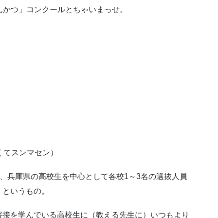
んかつ」コンクールとちゃいまっせ。
くてスンマセン）
ル、兵庫県の高校生を中心として各校1～3名の選抜人員
！というもの。
溶接を学んでいる高校生に（教える先生に）いつもより