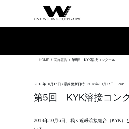
コ
ナ
ン
ビ
テ
ゲ
ン
ー
ツ
シ
へ
ョ
ス
ン
キ
に
ッ
移
HOME
実施報告
第5回 KYK溶接コンクール
プ
動
2018年10月15日
/ 最終更新日時 :
2018年10月17日
kwc
第5回 KYK溶接コン
2018年10月6日、我々近畿溶接組合（KY