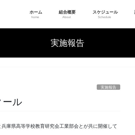
ホーム
組合概要
スケジュール
home
About
Schedule
実施報告
実施報告
クール
K）と兵庫県高等学校教育研究会工業部会とが共に開催して