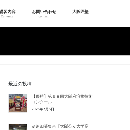
講習内容
お問い合わせ
大阪匠塾
Contents
contact
最近の投稿
【優勝】第６９回大阪府溶接技術
コンクール
2026年7月6日
※追加募集※【大阪公立大学高