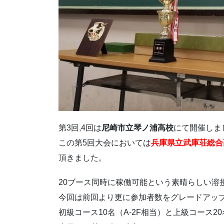
第3回,4回は
尼崎市立琴ノ浦高校
にて開催しま
この第5回大会においては
兵庫県立武庫荘総合
頂きました。
20ブース同時に稼働可能という素晴らしい溶
今回は前回より更に参加者数をグレードアッ
初級コース10名（A-2F相当）と上級コース2