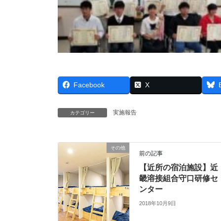
Facebook
X
実施報告
カテゴリー
その他
前の記事
【近所の宿泊施設】近
畿溶接組合守口研修セ
ンター
2018年10月9日