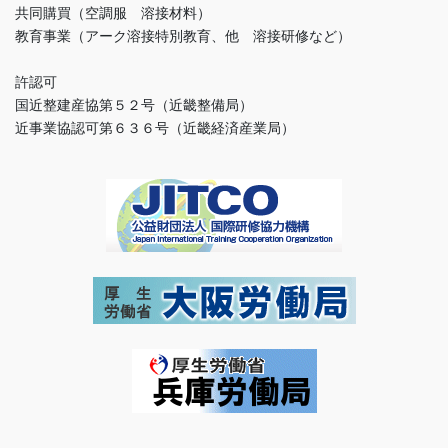
共同購買（空調服 溶接材料）
教育事業（アーク溶接特別教育、他 溶接研修など）
許認可
国近整建産協第５２号（近畿整備局）
近事業協認可第６３６号（近畿経済産業局）