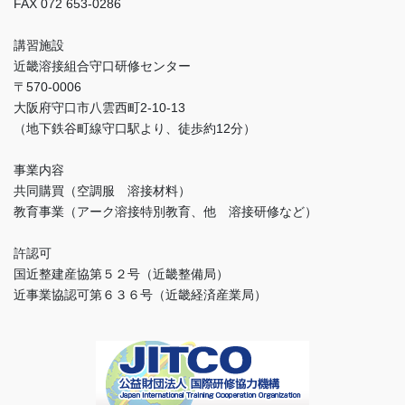
FAX 072 653-0286
講習施設
近畿溶接組合守口研修センター
〒570-0006
大阪府守口市八雲西町2-10-13
（地下鉄谷町線守口駅より、徒歩約12分）
事業内容
共同購買（空調服 溶接材料）
教育事業（アーク溶接特別教育、他 溶接研修など）
許認可
国近整建産協第５２号（近畿整備局）
近事業協認可第６３６号（近畿経済産業局）