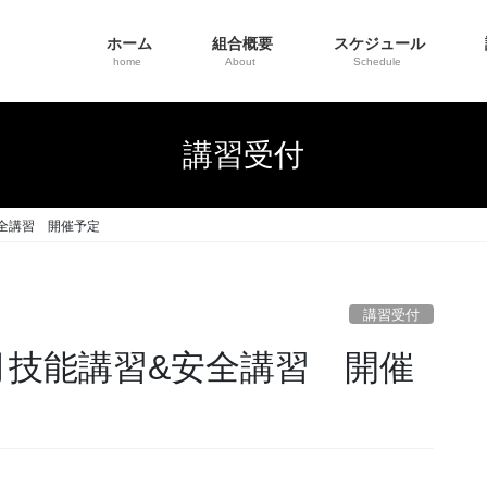
ホーム
組合概要
スケジュール
home
About
Schedule
講習受付
全講習 開催予定
講習受付
月技能講習&安全講習 開催