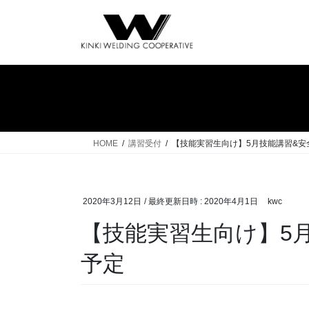
コ
ナ
ン
ビ
テ
ゲ
ン
ー
ツ
シ
へ
ョ
ス
ン
キ
に
ッ
移
HOME
講習受付
【技能実習生向け】5月技能講習&安
プ
動
2020年3月12日
/ 最終更新日時 :
2020年4月1日
kwc
【技能実習生向け】5
予定