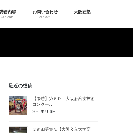
講習内容
お問い合わせ
大阪匠塾
Contents
contact
最近の投稿
【優勝】第６９回大阪府溶接技術
コンクール
2026年7月6日
※追加募集※【大阪公立大学高