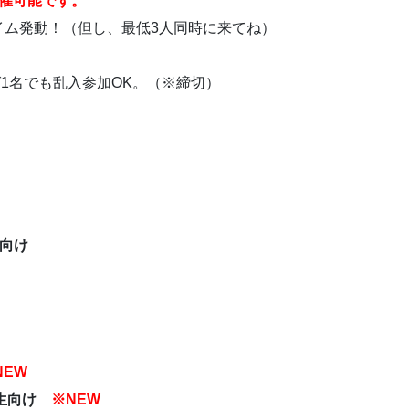
催可能です。
イム発動！（但し、最低3人同時に来てね）
1名でも乱入参加OK。（※締切）
習生向け
け
NEW
実習生向け
※NEW