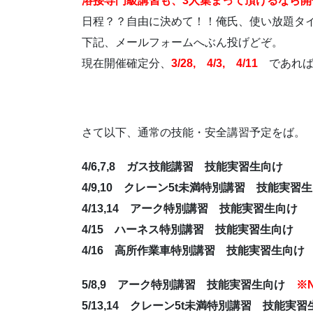
溶接専門級講習も、3人集まって頂けるなら開
日程？？自由に決めて！！俺氏、使い放題タ
下記、メールフォームへぶん投げどぞ。
現在開催確定分、
3/28, 4/3, 4/11
であれば
さて以下、通常の技能・安全講習予定をば。
4
/6,7,8 ガス技能講習 技能実習生向け
4/9,10 クレーン5t未満特別講習 技能実
4/13,14 アーク特別講習 技能実習生向け
4/15 ハーネス特別講習 技能実習生向け
4/16 高所作業車特別講習 技能実習生向
5
/8,9 アーク特別講習 技能実習生向け
※
5/13,14 クレーン5t未満特別講習 技能