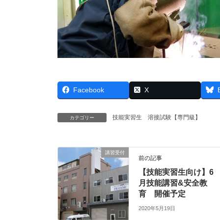
Facebook
X
技能実習生 溶接試験【専門級】
カテゴリー
講習受付
前の記事
【技能実習生向け】6
月技能講習&安全教
育 開催予定
2020年5月19日