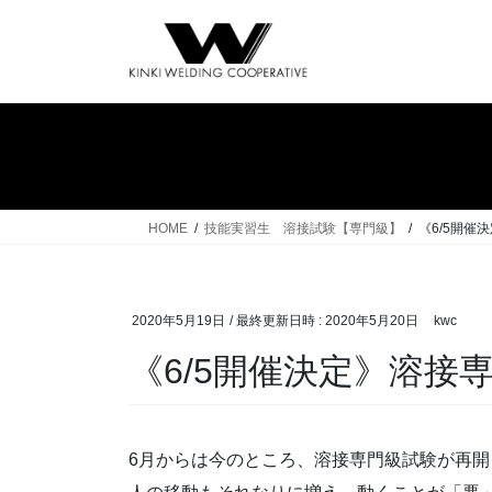
コ
ナ
ン
ビ
テ
ゲ
ン
ー
ツ
シ
へ
ョ
ス
ン
キ
に
ッ
移
HOME
技能実習生 溶接試験【専門級】
《6/5開催
プ
動
2020年5月19日
/ 最終更新日時 :
2020年5月20日
kwc
《6/5開催決定》溶接
6月からは今のところ、溶接専門級試験が再