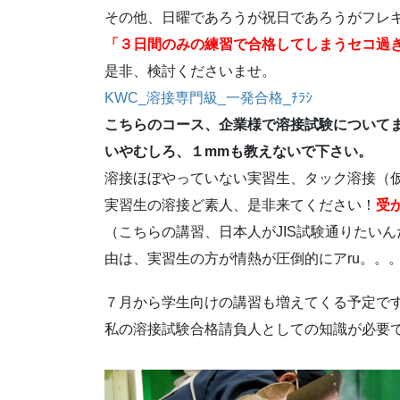
その他、日曜であろうが祝日であろうがフレ
「３日間のみの練習で合格してしまうセコ過
是非、検討くださいませ。
KWC_溶接専門級_一発合格_ﾁﾗｼ
こちらのコース、企業様で溶接試験について
いやむしろ、１mmも教えないで下さい。
溶接ほぼやっていない実習生、タック溶接（
実習生の溶接ど素人、是非来てください！
受
（こちらの講習、日本人がJIS試験通りたい
由は、実習生の方が情熱が圧倒的にアru。。
７月から学生向けの講習も増えてくる予定で
私の溶接試験合格請負人としての知識が必要