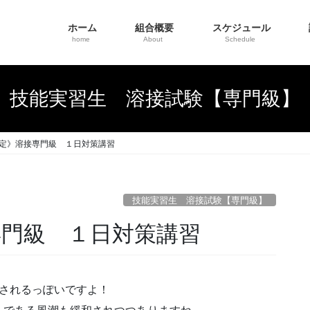
ホーム
組合概要
スケジュール
home
About
Schedule
技能実習生 溶接試験【専門級】
決定》溶接専門級 １日対策講習
技能実習生 溶接試験【専門級】
専門級 １日対策講習
開されるっぽいですよ！