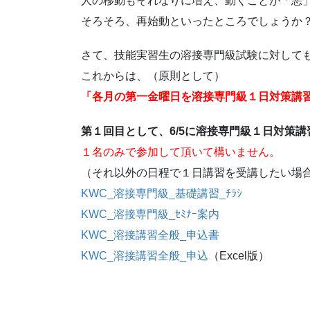
人の移動もそれなりに増え、動くことが「悪
そろそろ、再始動といったところでしょうか
さて、技能実習生の溶接専門級試験に対して
これからは、（原則として）
「各月の第一金曜日を溶接専門級１日対策講
第１回目として、6/5に溶接専門級１日対策
１名のみで参加して頂いて構いません。
（それ以外の日程で１日講習を受講したい場
KWC_溶接専門級_基礎講習_ﾁﾗｼ
KWC_溶接専門級_ｾﾐﾅｰ案内
KWC_溶接講習全般_申込書
KWC_溶接講習全般_申込
（Excel版）