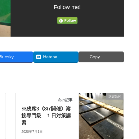
Follow me!
Bluesky
Hatena
Copy
講習受付
次の記事
※残席3《8/7開催》溶
接専門級 １日対策講
習
2020年7月1日