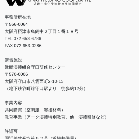
事務所所在地
〒566-0064
大阪府摂津市鳥飼中２丁目１番１８号
TEL 072 653-6786
FAX 072 653-0286
講習施設
近畿溶接組合守口研修センター
〒570-0006
大阪府守口市八雲西町2-10-13
（地下鉄谷町線守口駅より、徒歩約12分）
事業内容
共同購買（空調服 溶接材料）
教育事業（アーク溶接特別教育、他 溶接研修など）
許認可
国近整建産協第５２号（近畿整備局）