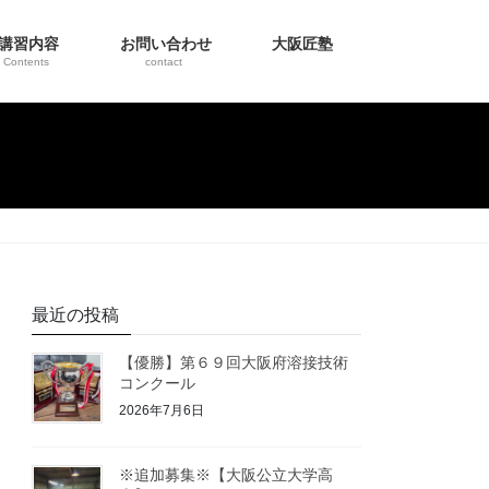
講習内容
お問い合わせ
大阪匠塾
Contents
contact
最近の投稿
【優勝】第６９回大阪府溶接技術
コンクール
2026年7月6日
※追加募集※【大阪公立大学高