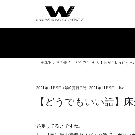
コ
ナ
ン
ビ
テ
ゲ
ン
ー
ツ
シ
へ
ョ
ス
ン
キ
に
ッ
移
HOME
その他
【どうでもいい話】床がキレイになっ
プ
動
2021年11月9日
/ 最終更新日時 :
2021年11月9日
kwc
【どうでもいい話】床
溶接してるとですね。