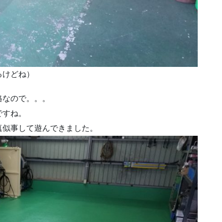
るけどね）
格なので。。。
ですね。
真似事して遊んできました。