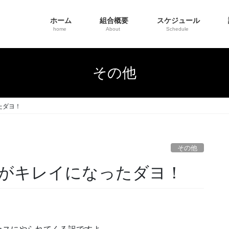
ホーム
組合概要
スケジュール
home
About
Schedule
その他
たダヨ！
その他
がキレイになったダヨ！