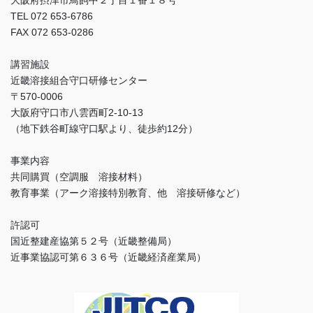
大阪府摂津市鳥飼中２丁目１番１８号
TEL 072 653-6786
FAX 072 653-0286
講習施設
近畿溶接組合守口研修センター
〒570-0006
大阪府守口市八雲西町2-10-13
（地下鉄谷町線守口駅より、徒歩約12分）
事業内容
共同購買（空調服 溶接材料）
教育事業（アーク溶接特別教育、他 溶接研修など）
許認可
国近整建産協第５２号（近畿整備局）
近事業協認可第６３６号（近畿経済産業局）